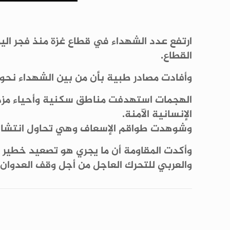
القطاع.
وأفادت مصادر طبية بأن من بين الشهداء نحو 50 من مرابطي غزة الذين كانوا ينتظرون مساعدات إنسانية عند نقاط التوزيع
الهجمات استهدفت مناطق سكنية وأحياء مزدحم
الإنسانية الآمنة.
وشوهدت طواقم الإسعاف وهي تحاول انتشال 
وأكدت المقاومة أن ما يجري هو تصعيد خطير بح
والعربي للتحرك العاجل من أجل وقف العدوان و