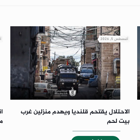
أغسطس 5, 2026
أ
الاحتلال يقتحم قلنديا ويهدم منزلين غرب
ا
بيت لحم
م