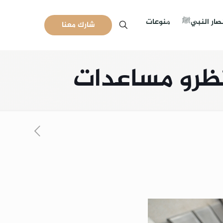
نصار النبيﷺ
منوعات
شارك معنا