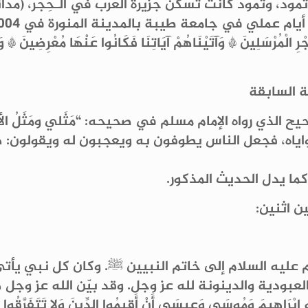
مود، وثمود كانت تسكن جزيرة العرب في الـحِجر، (مدائ
مُرْسَلِينَ * وَآتَيْنَاهُمْ آيَاتِنَا فَكَانُوا عَنْهَا مُعْرِضِينَ * وَكَ
ة السابقة
لذي رواه الإمام مسلم في صحيحه: “مَثَلي ومَثَلُ الأ
زواياه، فجعل الناس يطوفون به ويعجبون له ويقولون: هل
ما يدل الحديث المذكور.
 اثنين:
 عليه السلام إلى خاتم النبيين ﷺ. وكان كل نبي يأتي
ة والدينونة لله عز وجل. وقد بيّن الله عز وجل هذا في الق
بِهِ إِبْرَاهِيمَ وَمُوسَى وَعِيسَى أَنْ أَقِيمُوا الدِّينَ وَلا تَتَفَرَّقُوا ف