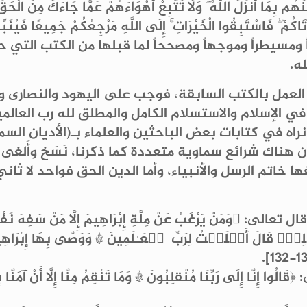
ُم بِمَا أَنزَلَ اللَّهُ ۖ وَلَا تَتَّبِعْ أَهْوَاءَهُمْ عَمَّا جَاءَكَ مِنَ الْحَقّ
ا آتَاكُمْ ۖ فَاسْتَبِقُوا الْخَيْرَاتِ ۚ إِلَى اللَّهِ مَرْجِعُكُمْ جَمِيعًا فَيُن
 ومسيطراً وموجهاً ومصححاً لما قبلها من الكتب التي ح
ه.
ء العمل بالكتب السابقة، فوجب على اليهود والنصارى و
 في الإسلام والاستسلام الكامل والمطلق لله رب العالمي
نراه في كتابات بعض الباحثين والعلماء بـ(الأديان ا
ن هناك شرائع سماوية متعددة كما ذكرنا، نَسَخ وأَلغى
اتم الرسل والأنبياء، وأما الدين الحق فواحد لا ثاني له، 
نْ يَرْغَبُ عَنْ مِلَّةِ إِبْرَاهِيمَ إِلَّا مَنْ سَفِهَ نَفْسَهُ وَل
ۡلِمۡۖ قَالَ أَسۡلَمۡتُ لِرَبِّ ٱلۡعَـٰلَمِینَ * وَوَصَّى بِهَا إِبْرَاهِيمُ
بِّنَا مُنْقلِبُونَ * وَمَا تَنْقِمُ مِنَّا إِلَّا أَنْ آمَنَّا بِآياتِ رَبِّن