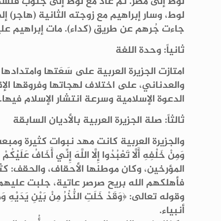
لوط إلى مصر. ثم عاد مع لوط إلى جنوب فلسط
لوط، وسار إبراهيم مع زوجته الثانية (هاجر) إ
جاءت جُرهم عن طريق (كداء). مات إبراهيم ع
ثانياً: وحدة اللغة
امتازت الجزيرة العربية على سَعَتها وامتداده
والعدناني، على اختلاف لهجاتها وفروقها الإ
الدعوة الإسلامية وسرعة انتشار الإسلام فيها.
ثالثاً: صلة الجزيرة العربية بالأديان السابقة
والجزيرة العربية كانت مهد نبوات كثيرة ومبعث عدد من الأنبي
المؤرخين، وكان موطنها الأحقاف، والحقف: كثي
فأهلكهم الله بريح صرصر عاتية، جلبت عليهم ط
وقوله تعالى: ﴿وَقَدْ خَلَتِ النُّذُرُ مِنْ بَيْنِ يَدَي
أنبياء.