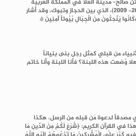
ن صالح– مدينة العُلا في المملكة العربية
السعودية وكانت لي زيارة شخصية مع أسرتي أيام عملي في جامعة طيبة بالمدينة المنورة في 2004- 2009)، الذي بين الحجاز وتبوك، وقد أشار
انُوا يَنْحِتُونَ مِنَ الْجِبَالِ بُيُوتاً آمِنِينَ *
نبياء من قبلي كمثل رجل بنى بنياناً
ا وُضعت هذه اللبنة؟ فأنا اللبنة وأنا خاتم
 مصدقاً لدعوة مَن قبله من الرسل، هكذا
رآن الكريم: ﴿شَرَعَ لَكُمْ مِنَ الدِّينِ مَا
ِيهِ كَبُرَ عَلَى الْمُشْرِكِينَ مَا تَدْعُوهُمْ إِلَيْهِ اللَّهُ