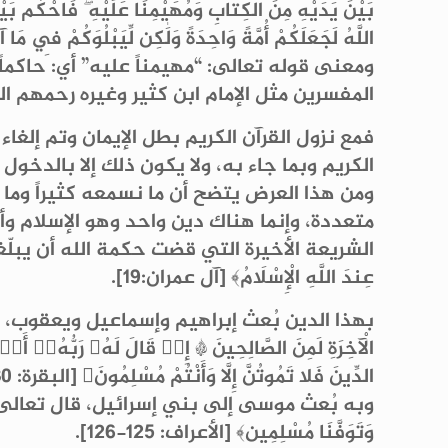
بَيْنَ يَدَيْهِ مِنَ الكِتابِ وَمُهَيْمِنًا عَلَيْهِ ۖ فَاحْكُم بَيْنَه
اللَّهُ لَجَعَلَكُمْ أُمَّةً وَاحِدَةً وَلَٰكِن لِّيَبْلُوَكُمْ فِي مَ
ومعنى قوله تعالى: “مهيمناً عليه” أي: حاكماً
المفسرين مثل الإمام ابن كثير وغيره رحمهم الل
فمع نزول القرآن الكريم بطل الإيمان وتم إلغا
الكريم وبما جاء به، ولا يكون ذلك إلا بالدخول
ومن هذا العرض يتضح أن ما نسمعه كثيراً وما 
متعددة، وإنما هناك دين واحد وهو الإسلام وأ
الشريعة الأخيرة التي قضت حكمة الله أن يبلّغها خ
عِندَ اللَّهِ الْإِسْلَامُ﴾ [آل عمران:19].
بهذا الدين بُعث إبراهيم وإسماعيل ويعقوب، قال تعالى: ﴿وَمَ
الْآخِرَةِ لَمِنَ الصَّالِحِينَ * إِذۡ قَالَ لَهُۥ رَبُّهُۥۤ أَس
الدِّينَ فَلا تَمُوتُنَّ إِلَّا وَأَنْتُمْ مُسْلِمُونَ﴾ [البقرة: 130-132].
وبه بُعث موسى إلى بني إسرائيل، قال تعالى: ﴿قَالُوا إِنَّا إِلَى رَ
وَتَوَفَّنَا مُسْلِمِين﴾ [الأعراف: 125-126].