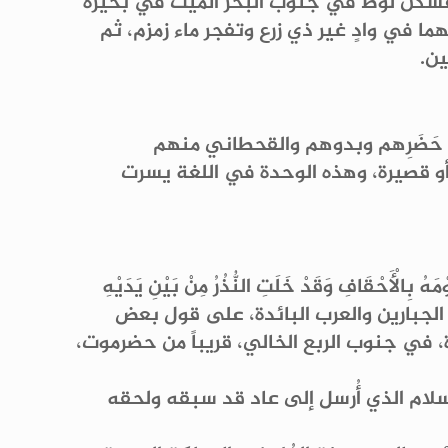
 فسكن لوط في جنوب البحر الميت في بحيرة
ا في وادٍ غير ذي زرع وتفجر ماء زمزم، ثم
ن.
ة، حَضَرِهم وبدوهم والقحطاني منهم
أو قصيرة، وهذه الوحدة في اللغة يسرت
حْقَافِ وَقَدْ خَلَتِ النُّذُرُ مِنْ بَيْنِ يَدَيْهِ
 عَلَيْكُمْ عَذَابَ يَوْمٍ عَظِيمٍ﴾ [الأحقاف: 21]، وقبيلة عادٍ من العرب الجبارين والعرب البائدة، على قول بعض
 في جنوب الربع الخالي، قريباً من حضرموت،
هوداً عليه السلام الذي أُرسل إلى عاد قد سبقه ولحقه