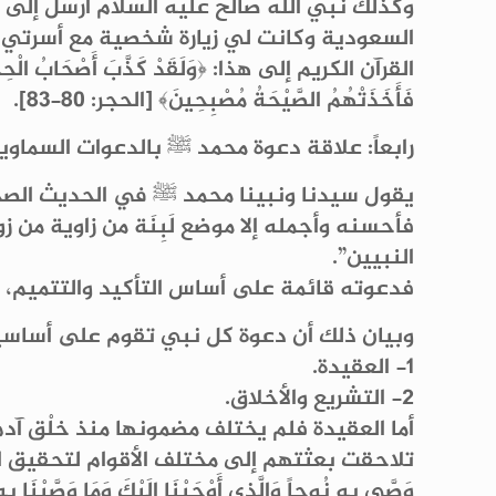
وكذلك نبي الله صالح عليه السلام أُرسل إلى ث
القرآن الكريم إلى هذا: ﴿وَلَقَدْ كَذَّبَ أَصْحَابُ الْحِجْرِ الْ
فَأَخَذَتْهُمُ الصَّيْحَةُ مُصْبِحِينَ﴾ [الحجر: 80-83].
رابعاً: علاقة دعوة محمد ﷺ بالدعوات السماوي
يقول سيدنا ونبينا محمد ﷺ في الحديث الصحيح ا
فأحسنه وأجمله إلا موضع لَبِنَة من زاوية من 
النبيين”.
فدعوته قائمة على أساس التأكيد والتتميم، ك
وبيان ذلك أن دعوة كل نبي تقوم على أساسين
1- العقيدة.
2- التشريع والأخلاق.
أما العقيدة فلم يختلف مضمونها منذ خلْق آدم
تلاحقت بعثتهم إلى مختلف الأقوام لتحقيق العبودي
وَصَّى بِهِ نُوحاً وَالَّذِي أَوْحَيْنَا إِلَيْكَ وَمَا وَصَّيْنَا 