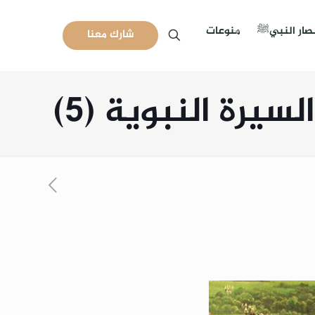
نصار النبيﷺ
منوعات
شارك معنا
رة النبوية (5)