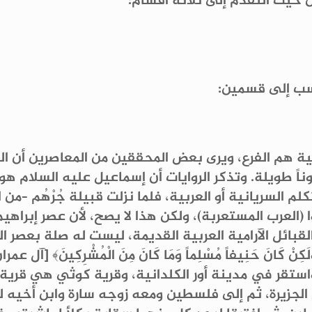
ن حيث التقدم إلى ثلاثة أقسام:
نسب إلى قسمين:
ة هم الفرع، ويرى بعض المحققين من المعاصرين أن العد
ً طويلة. وتذكر الروايات أن إسماعيل عليه السلام هو ا
كلم السريانية أو العربية، فلما نزلت قبيلة جُرْهُم –
 (العرب المستعربة)، ولكن هذا لا يصح، لأن عصر إبراهي
قبائل الآرامية العربية القديمة، ليست له صلة بعصر ال
َلَكِنْ كَانَ حَنِيفاً مُسْلِماً وَمَا كَانَ مِنَ الْمُشْرِكِينَ﴾ [آل عمران: 7
واستقر في مدينة أور الكلدانية، وقرية كوثي هي قرية 
 الجزيرة، ثم إلى فلسطين ومعه زوجه سارة وابن أخيه ل