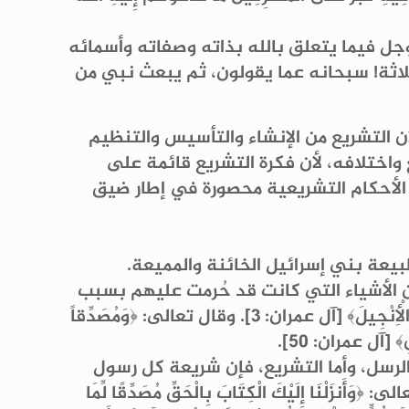
 وجل فيما يتعلق بالله بذاته وصفاته وأسمائه
 ثلاثة! سبحانه عما يقولون، ثم يبعث نبي من
ن التشريع من الإنشاء والتأسيس والتنظيم
 واختلافه، لأن فكرة التشريع قائمة على
الأحكام التشريعية محصورة في إطار ضيق
عة بني إسرائيل الخائنة والمميعة.
من الأشياء التي كانت قد حُرمت عليهم بسبب
ظلمهم وفسقهم وخبثهم. قال تعالى: ﴿نَزَّلَ عَلَيْكَ الْكِتَابَ بِالْحَقِّ مُصَدِّقاً لِمَا بَيْنَ يَدَيْهِ وَأَنْزَلَ التَّوْرَاةَ وَالْأِنْجِيلَ﴾ [آل عمران: 3]. وقال تعالى: ﴿وَمُصَدِّقاً
ونِ﴾ [آل عمران: 50].
لرسل، وأما التشريع، فإن شريعة كل رسول
ناسخة للشريعة التي قبلها، إلا ما أيّده التشريع المتأخر، أو سكت عنه، ويظهر هذا واضحاً في قوله تعالى: ‎﴿وَأَنزَلْنَا إِلَيْكَ الْكِتَابَ بِالْحَقِّ مُصَدِّقًا لِّمَا