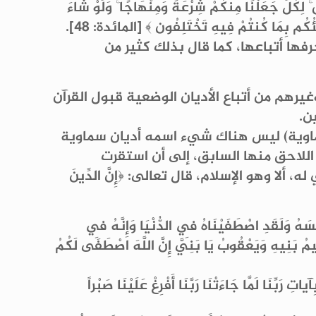
ِ ۚ لِكُلٍّ جَعَلْنَا مِنكُمْ شِرْعَةً وَمِنْهَاجًا ۚ وَلَوْ شَاءَ
َبِّئُكُم بِمَا كُنتُمْ فِيهِ تَخْتَلِفُون ﴾ [المائدة: 48].
رفها أتباعها، كما قال بذلك كثير من
غيرهم من أتباع الأديان الوضعية قبول القرآن
ن.
لسماوية) ليس هناك شيء اسمه أديان سماوية
 اللاحق منها السابق، إلى أن استقرت
ألا وهو الإسلام، قال تعالى: ﴿إِنَّ الدِّينَ
َقَدِ اصْطَفَيْنَاهُ فِي الدُّنْيَا وَإِنَّهُ فِي
 بَنِيهِ وَيَعْقُوبُ يَا بَنِيَّ إِنَّ اللَّهَ اصْطَفَى لَكُمُ
َا لَمَّا جَاءَتْنَا رَبَّنَا أَفْرِغْ عَلَيْنَا صَبْراً