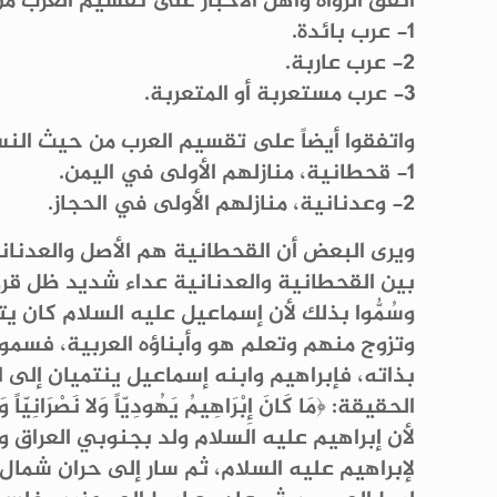
اتفق الرواة وأهل الأخبار على تقسيم العرب م
1- عرب بائدة.
2- عرب عاربة.
3- عرب مستعربة أو المتعربة.
واتفقوا أيضاً على تقسيم العرب من حيث ال
1- قحطانية، منازلهم الأولى في اليمن.
2- وعدنانية، منازلهم الأولى في الحجاز.
ويرى البعض أن القحطانية هم الأصل والعدناني
بين القحطانية والعدنانية عداء شديد ظل قرونا
وسُمُّوا بذلك لأن إسماعيل عليه السلام كان يت
وتزوج منهم وتعلم هو وأبناؤه العربية، فسموا
بذاته، فإبراهيم وابنه إسماعيل ينتميان إلى ال
الحقيقة: ﴿مَا كَانَ إِبْرَاهِيمُ يَهُودِيّاً وَلا نَصْرَانِيّاً و
لأن إبراهيم عليه السلام ولد بجنوبي العراق 
لإبراهيم عليه السلام، ثم سار إلى حران شمال