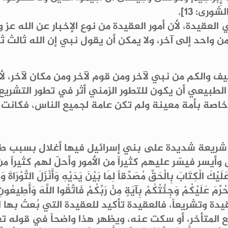
الشورى: 13].
العقيدة، لأن أمور العقيدة من نوع الإخبار عن الله عز
 من واحد إلى آخر، ولا يمكن أن يقول نبي إن الله ثالث
ف والكم من نبي لآخر ومن قوم لآخر ومن مكان لآخر، لأ
من الطبيعي أن يكون للتطور الزمني أثر في تطور التشريع
خاصة بأمة معينة ولم تكن عامة لجميع الناس، فكانت 
 شريعة شديدة على بني إسرائيل فيها أغلال بسبب طبي
سر فيسّر عليهم كثيراً من الأمور وأحلّ لهم كثيراً 
ي حُرِّمَ عَلَيْكُمْ وَجِئْتُكُمْ بِآيَةٍ مِنْ رَبِّكُمْ فَاتَّقُوا اللَّهَ وَأَطِيعُ
ة وتشريعاً، فالعقيدة تأكيد للعقيدة التي بُعث بها ا