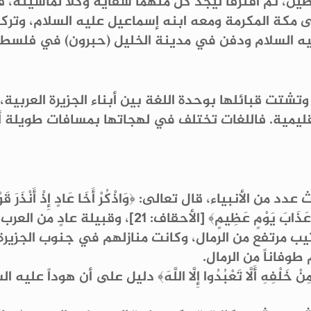
ين، ثم افترقا ليجد كل منهما سقاية وكلأ لماشيته،
لى مكة المكرمة ومعه ابنه إسماعيل عليه السلام، وتركهم
ليه السلام ودفن في مدينة الخليل (حبرون) في فلسطي
ا وتشتت قبائلها بوحدة اللغة بين أبناء الجزيرة العربي
قليمية. فاللغات تختلف في لهجاتها بمسافات طويلة 
اء، قال تعالى: ﴿وَاذْكُرْ أَخَا عَادٍ إِذْ أَنْذَرَ قَوْمَهُ بِالْأَ
وَمِنْ خَلْفِهِ أَلَّا تَعْبُدُوا إِلَّا اللَّهَ إِنِّي أَخَافُ
ب مرتفع من الرمال، وكانت منازلهم في جنوب الجزيرة،
وفاناً من الرمال.
ْهِ وَمِنْ خَلْفِهِ أَلَّا تَعْبُدُوا إِلَّا اللَّهَ﴾ دليل على أن 