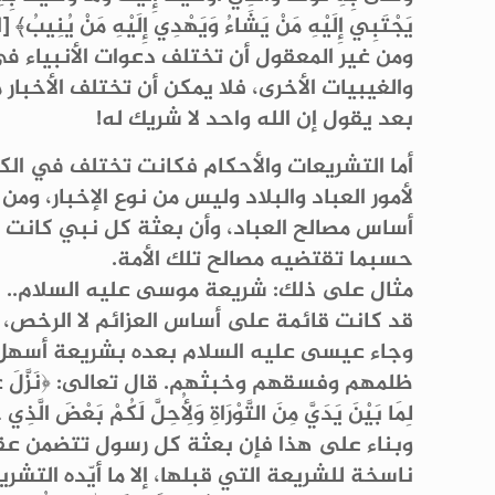
يَجْتَبِي إِلَيْهِ مَنْ يَشَاءُ وَيَهْدِي إِلَيْهِ مَنْ يُنِيبُ﴾ [
ومن غير المعقول أن تختلف دعوات الأنبياء في 
والغيبيات الأخرى، فلا يمكن أن تختلف الأخبار
بعد يقول إن الله واحد لا شريك له!
أما التشريعات والأحكام فكانت تختلف في الكي
لأمور العباد والبلاد وليس من نوع الإخبار، و
أساس مصالح العباد، وأن بعثة كل نبي كانت 
حسبما تقتضيه مصالح تلك الأمة.
مثال على ذلك: شريعة موسى عليه السلام..
قد كانت قائمة على أساس العزائم لا الرخص،
وجاء عيسى عليه السلام بعده بشريعة أسهل وأي
لِمَا بَيْنَ يَدَيَّ مِنَ التَّوْرَاةِ وَلِأُحِلَّ لَكُمْ بَعْضَ الَّذِ
وبناء على هذا فإن بعثة كل رسول تتضمن عقيد