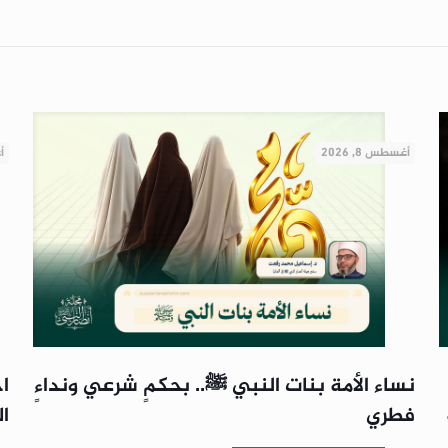
أغسطس 8, 2026
أ
نساء الأمة بنات النبي ﷺ.. بحكمٍ شرعي ونداءٍ
ا
فطري
ا