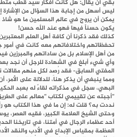
بقي أن يُقال: هل كانت أفكار سيد قطب متطرفة
ليس أسهل من إجابة هذا السؤال من الإشارة إل
يمكن أن يروج في عالم المسلمين ما هو شاذ عن
يكون حسناً فيها فهو عند الله حسن!
كذلك فقد ذكرنا أن كافة أهل العلم المعتبري
تحفظاتهم واختلافاتهم معه كانت في أمور جزئي
من أهل الإسلام بل من ساداتهم والمبرزين في
وأي شيء أبلغ في الشهادة للرجل أن نجد بع
المفتي السابق- فقد رُصِد لكل منهم مقالات ن
ومما ينبغي أن يذكر هنا، للدلالة على الأمر، 
البهي، سجل في مذكراته لقاءً له بعبد الحكي
“أجبته عن تقييمي لكتاب “معالم على الطريق
نددت به؟ قلت له: إن ما في هذا الكتاب هو رأ
وحتى الشيخ العلامة الكبير، فقيه العصر، يو
أحد عظماء الرجال في أمتنا، في تاريخنا الحدي
العظمة بمقياس الإبداع في الأدب والنقد الأدب