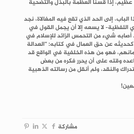
لم عظيم، إذا قسنا العظمة بالبذل والتضحية
الباب، إلى الحد الذي تقع فيه المغالاة، نجد
هي اللفظية- لا يسعه إلا أن يجمل القول في
أصابه شيء من التحمس الزائد للإسلام في
حديثه عن حق العمال في كتابه: “العدالة
مانهم، فهو من هذه الخلفية في الواقع قد
ساعده وقته على أن يحرر فكره من بعض
راك والنقد، ولم أنقل من رسالته الذهبية
عين!
مشاركة