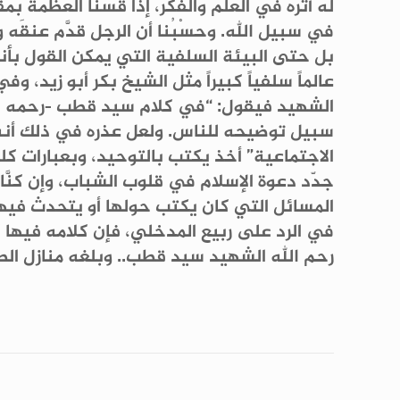
له أثره في العلم والفكر، إذا قسْنا العظمة ب
في سبيل الله. وحسْبُنا أن الرجل قدَّم عنقَه 
بل حتى البيئة السلفية التي يمكن القول بأنها 
عالماً سلفياً كبيراً مثل الشيخ بكر أبو زيد،
الشهيد فيقول: “في كلام سيد قطب -رحمه ال
سبيل توضيحه للناس. ولعل عذره في ذلك أنه
الاجتماعية” أخذ يكتب بالتوحيد، وبعبارات ك
جدّد دعوة الإسلام في قلوب الشباب، وإن كنَّ
المسائل التي كان يكتب حولها أو يتحدث فيها”
في الرد على ربيع المدخلي، فإن كلامه فيها
رحم الله الشهيد سيد قطب.. وبلغه منازل الص