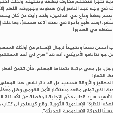
اذية تتجرأ فتقتحم مخاوف بطشه وتنكيله. ولذلك اختبأ
 في وجه عبد الناصر إبان سطوته وجبروته، اللهم إل
نتشر وطغا وذاع في العالمين، ولقد رأيت من كان يحف
وحُشِر، (وقد طُبع بأخرة في ستة آلاف صفحة)، وما ذلك 
ن حفظه في الصدور!
ب أحسن فهماً وتقييماً لرجال الإسلام من أولئك المحسو
 سجن جوانتانامو الأمريكي، أنه قد “صرح لي أحد المح
جل، بل وهي مرتبة يتمناها المسلم، فأن تكون أخطر ش
ظ الكفار!
ي الدهاليز والأروقة فحسب، بل قد ذكر نفس هذا المعنى
 الذي تولى مقعد مستشار الأمن القومي وظل مُعَظَّمًا
لشهيد سيد قطب قدَّم الإجابة المفصلة عن الأسئلة ال
هذه النظرة” الإسلامية الثورية. وقرر كيسنجر أن كتاب
يسيًا للحركة الإسلاموية الحديثة”.