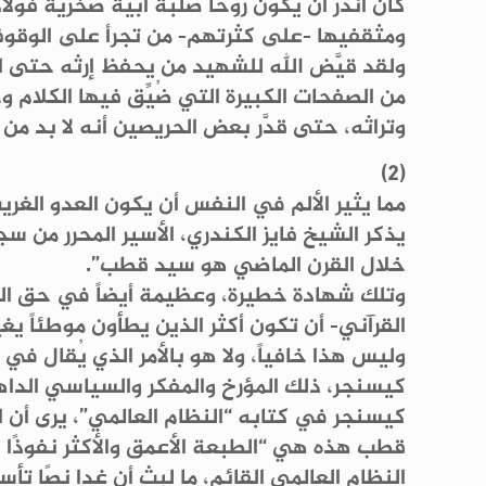
كان أندر أن يكون روحاً صلبة أبية صخرية فول
ومثقفيها -على كثرتهم- من تجرأ على الوقوف
ولقد قيَّض الله للشهيد من يحفظ إرثه حتى ا
من الصفحات الكبيرة التي ضُيِّق فيها الكلام 
وتراثه، حتى قدَّر بعض الحريصين أنه لا بد م
(2)
مما يثير الألم في النفس أن يكون العدو الغري
يذكر الشيخ فايز الكندري، الأسير المحرر من
خلال القرن الماضي هو سيد قطب”.
وتلك شهادة خطيرة، وعظيمة أيضاً في حق الر
القرآني- أن تكون أكثر الذين يطأون موطئاً يغي
وليس هذا خافياً، ولا هو بالأمر الذي يُقال ف
كيسنجر، ذلك المؤرخ والمفكر والسياسي الداهية
كيسنجر في كتابه “النظام العالمي”، يرى أن ا
قطب هذه هي “الطبعة الأعمق والأكثر نفوذًا ل
النظام العالمي القائم، ما لبث أن غدا نصًا تأس