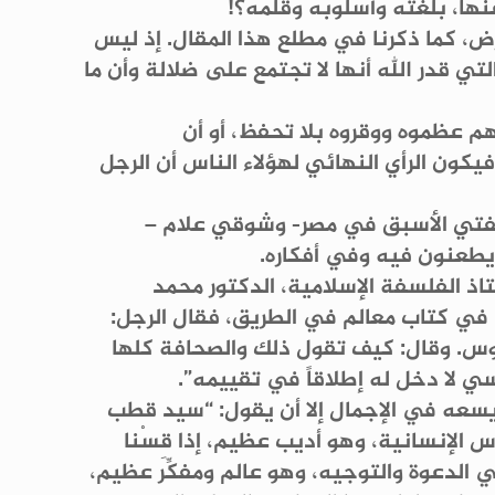
نها، بلغته وأسلوبه وقلمه؟!
رض، كما ذكرنا في مطلع هذا المقال. إذ ليس
ي قدر الله أنها لا تجتمع على ضلالة وأن ما
هم عظموه ووقروه بلا تحفظ، أو أن
كون الرأي النهائي لهؤلاء الناس أن الرجل
مفتي الأسبق في مصر- وشوقي علام –
 يطعنون فيه وفي أفكاره.
تاذ الفلسفة الإسلامية، الدكتور محمد
 في كتاب معالم في الطريق، فقال الرجل:
وس. وقال: كيف تقول ذلك والصحافة كلها
ي لا دخل له إطلاقاً في تقييمه”.
 يسعه في الإجمال إلا أن يقول: “سيد قطب
س الإنسانية، وهو أديب عظيم، إذا قِسْنا
ي الدعوة والتوجيه، وهو عالم ومفكِّر عظيم،