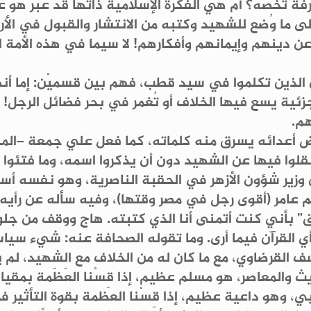
 تخصه؟ أم هي الفكرة الإسلامية ذاتها قد عبَّر هو ع
ى ما وُضع للشهيد وكتبه من الانتشار والقبول في الأ
 دينهم وإيمانهم وأفكارهم! لا سيما في هذه الأمة الت
ن الذين تكلموا في سيد قطب، فهم بين قسميْن: إما أن
ة يسع فيها الخلاف أو تُغمر في بحر فضائل الرجل! في
هم.
ض أعدائه يسرق منه كلماته، كما فعل علي جمعة –ال
قلوا فيها عن الشهيد دون أن يذكروا اسمه، وما فتئوا
أن وزير شؤون الأزهر في الحقبة الناصرية، وهو نفسه أس
م عامر (أقوى رجل في مصر وقتها)، وفيه سأله عن رأيه
” بأني كنت أتمنى أنا الذي كتبته. هاج ووقف من جل
ي القرآن فيما أرى. وما تقوله الصحافة عنه: شيء سياس
سف القرضاوي، مع ما كان له من الخلاف مع الشهيد، لم
ث والمعاصر، هو مسلم عظيم، إذا قِسْنا العَظَمة بمقيا
ي، وهو داعية عظيم، إذا قِسْنا العظمة بقوة التأثير ف