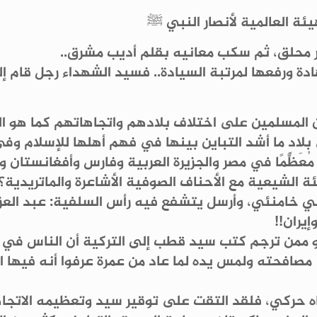
يئة العالمية لأنصار النبي ﷺ
 محلق، ثم سكب معانيه بقلم أديب مشرق..
دة ورفعها لمرتبة السيادة.. فسيد الشهداء رجل قام إلى
بين المسلمين على اختلاف بلادهم واتجاهاتهم كما هو
ي بلادٍ ما أشد التباين بينها في فهم أهلها للإسلام و
ُعَظَّمًا في مصر والجزيرة العربية وفارس وأفغانستان 
 الشيعية مع الأحناف الصوفية الأشاعرة والماتريدية؟
ي خامنئي، وأرسل يتشفع فيه رأس السلفية: عبد العزيز
يران!!
و ممن ترجم كتب سيد قطب إلى التركية أن الناس في تر
ى مصافحته ولمس يده لما عاد من عمرة عرفوا أنه فيه
ه حركي، فلقد التقت على توقير سيد وتعظيمه الاتجاها