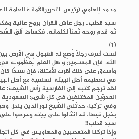
محمد إلهامي (رئيس التحرير)الأمانة العامة لله
سيد قطب.. رجل عاش القرآن بروح عالية وفكر
ثم قدم روحه ثمناً لكلماته، فكساها ألق الشها
(1)
لست أعرف رجلاً وُضِع له القبول في الأرض 
الله، فإن المسلمين وأهل العلم يُعَظِّمونه ف
وأسوق على ذلك أقرب الأمثلة؛ فإن سيدًا كان م
في تعظيمه أهل البيئة السلفية مع أهل البيئة
لقد ترجم كتبه إلى الفارسية رأس الشيعة: عل
العدوّين المختلفين في كل شيء: السعودية وإ
وفي تركيا، حدثني الشيخ نور الدين يلدز، وه
يذبل فيها، قد انثالوا على بيته وحرصوا عل
سيد قطب!!
وإذا تركنا المتعصبين والمهاويس في كل اتجا