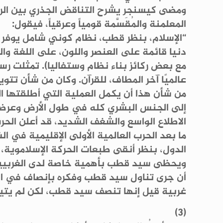
ومضى كيسنجر يشرح التناقض الجذري بين الرؤ
المعلمنة والمُقَسَّمة قومياً وعرقياً، فيقول:
“الإسلام، بنظر قطب، نظام كوني شامل يوفر ال
دنيا قائمة على العنصر واللون، على اللغة والب
مع بعض ركائز بناء نظام وستفاليا). تمثلت رس
عالميًا آخر المطاف، للقرآن. وكان من شأن تتو
من شأن هذا أن يكمل العملية التي أطلقتها ال
إلى الجنس البشري كله في طول الأرض وعرضها،
الاطلاع الواسع والشغف الشديد، قد أعلن ال
ما بعد الحرب العالمية الأولى الإقليمية في ا
الدول، بنظر أنقى طبعات الحركة الإسلاموية، 
ويحظى سيد قطب بأهمية خاصة لدى الغربيين، 
أن جرى تناول سيد قطب وفكره بإنصاف في الكت
غربية قيل إنها تنصف سيد قطب، لكن لم يتيسر
(3)