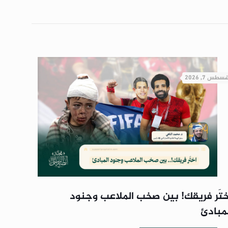
غسطس 7, 2026
ختَر فريقك! بين صخب الملاعب وجنود
لمبادئ