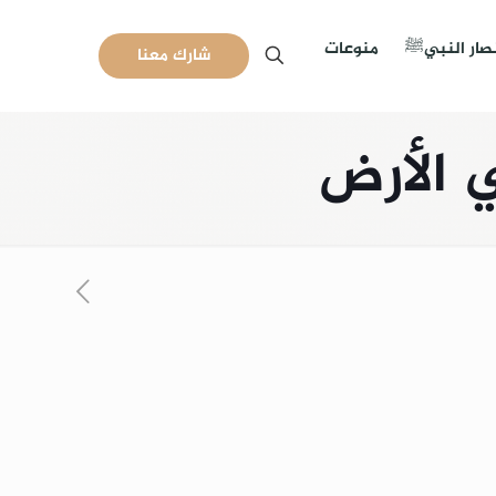
نصار النبيﷺ
منوعات
شارك معنا
 الأرض