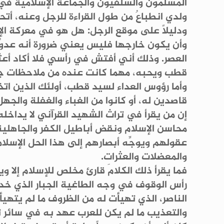
المسلمون والسلفيون والجماعة الإسلامية في 
ولدي انطباعٌ من طول القراءة للرجل وعنه، أ
ودليلاً على موقع الرجل: هل هو في معركة الإ
وأن يكون خارجها فليس يعني ضرورة أنه عدوٌ أ
العصر. وذلك أني أفتش في رأسي فلا أكاد أعثر
قطب ويحبه، مهما كانت عنده من ملاحظات ج
وأما رؤوس العداء لسيد قطب، أولئك الذين اتخذ
قاصدين له، أو كانوا من الغباء والغفلة وال
إن من يقرأ في تراث الشهيد القرآني لا يداخل
محاسن الإسلام ونقض أباطيل الكفر والجاهل
عقولهم ويوجِّه أبصارهم إلى هذا الحل الإسلا
والمعضلات والعثرات.
فما يقرأ ذلك الكلامَ قارئ مخلص للإسلام إلا 
رأس الوقوف في وجه الطاغية الجبار الذي خدع 
الناصر، الذي تهيأت له من الظروف ما لم يته
والتعذيب ما لم يكن للعرب عهد به في سائر ت