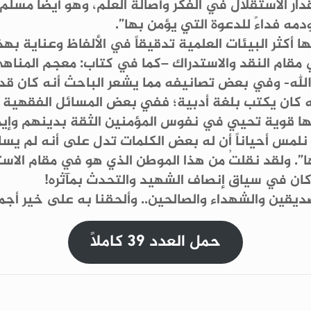
مقدار الاستقلال في الفكر وأصالة العلم، وهو أيضًا مس
ودمه فداءً للدعوة التي يؤمن بها”.
أكثر البيئات العلمية تدقيقاً في الألفاظ وعناية بهذا 
 وفي مقام النقد والاستدراك –كما في كتاب: معجم المنا
له- وفي بعض تصانيفه مما يشعر الباحث أنه كان قد 
 كان يكتب بلغة أدبية؛ ففي بعض المسائل الفقهية ك
لها قوية تحيي في نفوس المؤمنين الثقة بدينهم وإي
ا نلمس أحياناً أن له بعض الكلمات تدل على أنه لم ي
. ولقد نقلتُ من هذا الموطن الذي هو في مقام الاستد
 كان في سياق إنصاف الشهيد والتحدث بمآثره!
ديقين والشهداء والصالحين.. وألحقنا به على خير أجم
حمل العدد 39 كاملاً