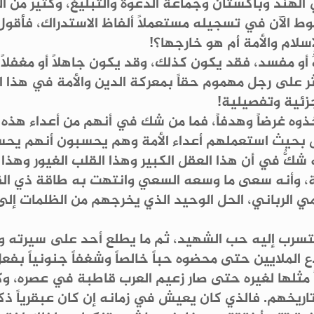
الهند وباكستان وجماعة الدعوة والتبليغ، وكثير من ا
تحوط الآن في تسجيله مستعملاً ألفاظ الاستدراك، فأق
سلام والأمة أم هو خارجها؟!
و مفسد، فقد يكون كذلك، وقد يكون جاهلاً أو مغفلاً أو
 على رجل مهموم حقاً بمعركة الدين والأمة في هذا ال
زئية وتفصيلية!
وه غرضاً وهدفاً، فما من شك في أنهم من أعداء هذه الأ
جهل بحيث استعملهم أعداء الأمة وهم يحسبون أنهم يح
ه شكٌّ في أن هذا العقل الكبير وهذا القلب الغيور وهذ
ية، وأنه سعى ما وسعه السعي وانتهت به طاقة ذي ال
مي الرباني، الحل الوحيد الذي يخرجهم من الظلمات إلى
ويتسرب إليه حب الشهيد، ثم ما يطلع أحد على سيرته وحيا
الملايين حتى محضوه حباً خالصاً وشغفاً جنونياً بفع
يأ مثلها لغيره حتى صار زعيم العرب قاطبة في عصره، 
اريخهم. فالذي كان يعيش في زمانه إن كان عبقرياً ذك