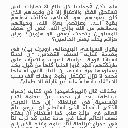
فلم تكن لأجدادنا كل تلك الانتصارات التي
تستحق الفخر والاعتزاز إلا لأن وقودهم الذي
كان يقودهم هو الإسلام، فكانت قوتهم
بقوة الله، وعزتهم بعزة الله، وحياتهم
ومماتهم من الله وإلى الله، فعن أي ضعف
للمسلمين يتحدث بعض المنهزمين؟ وبأي
هزائم يحلم بعض الحالمين؟
يقول السياسي البريطاني (روبرت بين) في
مقدمة كتابه السيف المقدس: “إن لدينا
أسبابًا قويةً لدراسة العرب، والتعرف على
طريقتهم، فقد غزوا الدنيا كلها من قبل، وقد
يفعلونها مرةً ثانيةً، إن النار التي أشعلها
محمد لا تزال تشتعل بقوة، وهناك ألف سبب
للاعتقاد بأنها شعلة غير قابلة للانطفاء”.
وكذلك قال (البيرشاميدو) في كتابه (حمراء
غرناطة) بعد أن تحدث عن عظمة الآثار
الإسلامية في غرناطة: “إن هذا العربي
الذكي الشجاع الذي استطاع أن يجمع علم
العالم في مائة عام، كما استطاع أن يفتح
نصف العالم أيضًا في مائة عام، قد ترك لنا
في حمراء غرناطة آثار علمه وفنّه..الذي نام