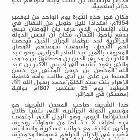
الجزائر فرنسية، بل كانت قِبلة قلوبهم نحو
جزائر إسلامية.
فكان فجر هذه الثورة يوم الواحد من نوفمبر
1954م، امتدادًا لليل طويل من النضال في
بناء الإنسان، الذي عرف بأن الأوطان تُبنى
بدفع باهظ الأثمان، فكان أن أسس الدولة
الجزائرية أحد عظماء الجزائر الذين شخصت
لهم الأبصار، وأسمعت سُمعتهم الأمصار،
المعروف بالأمير عبد القادر الجزائري، وهو عبد
القادر بن محيي الدين بن مصطفى بن محمد،
والذي يعود نسبه إلى إدريس الأكبر بن عبد
الله المحصن بن حسن المثنى بن حسن
السبط بن علي بن أبي طالب، وأمه فاطمة
الزهراء بنت سيد الخلق محمد رسول الله ﷺ،
المولود يوم 25 سبتمبر 1807م بولاية
(معسكر) في الجزائر.
هذا الشريف صاحب المعدن الشريف هو
مؤسس الدولة الجزائرية التي نتفيأ ظلال
استقلالها اليوم، وهو الرجل الذي اجتمعت
فيه أطراف لا حدّ لها من سماوات روحية،
وأخرى عقلية، مع جوانب عسكرية وإنسانية،
فضرب في الجزائر الدراهم فسماها محمدية،