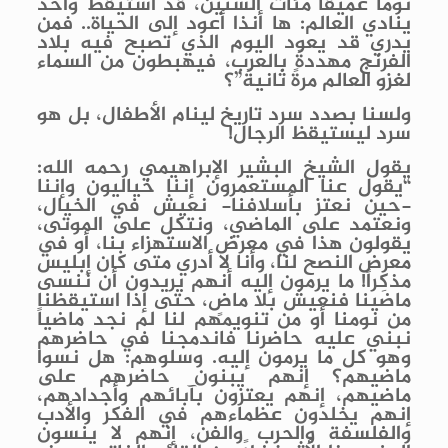
نومًا عميقًا مئات السنين، قد استيقظ وأخذ
ينادي العالم: ها أنذا أعود إلى الحياة.. فمن
يدري قد يعود اليوم الذي تصبح فيه بلاد
الفرنج مهددةً بالعرب، فيهبطون من السماء
لغزو العالم مرةً ثانيةً”؟
ولسنا بصدد سرد تاريخ لينام الأطفال، بل هو
سرد ليستيقظ الرجال!
يقول الشيخ البشير الإبراهيمي رحمه الله:
“يقول عنا المستعمرون إننا خياليون وإننا
-حين نعتز بأسلافنا- نعيش في الخيال،
ونعتمد على الماضي، ونتكل على الموتى،
يقولون هذا في معرض الاستهزاء بنا، أو في
معرض النصح لنا، وأنا لا أدري متى كان إبليس
مذكِراً! ما يرمون إليه أنهم يريدون أن ننسى
ماضينا فنعيش بلا ماضٍ، حتى إذا استيقظنا
من نومنا أو من تنويمهم لنا لم نجد ماضياً
نبني عليه حاضرنا فاندمجنا في حاضرهم
وهو كل ما يرمون إليه. وسلوهم: هل نسوا
ماضيهم؟ إنهم يبنون حاضرهم على
ماضيهم، إنهم يعتزون بآبائهم وأجدادهم،
إنهم يخلدون عظماءهم في الفكر والأدب
والفلسفة والحرب والفن، إنهم لا ينسون