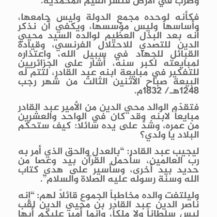
وضرب في الأرض فنشر القيم المحمدية.
فكأنه لوحده مجمع الدولة وليس جامعها،
وأساسها وليس مؤسسها، ويكفي أن نذكر
أنه بعد البذل العظيم لوالده السيد محيي
الدين للتصدي للاحتلال الفرنسي، وقيادة
القبائل للجهاد في سبيل الله، واعتذاره
لمبايعته لكبر سنه، أشار على الجزائريين
للتفكير في مبايعة ابنه عبد القادر، لتتم له
البيعة صباح الاثنين الثالث من شهر رجب
1248هـ/ 1832م.
فتقدّم الوالد محي الدين من الأمير عبد القادر
مبايعاً لابنه وقد كان في الواحد والعشرين
من عمره، وشدّ على يده سائلاً: كيف ستحكم
البلاد يا ولدي؟
ليجيب عبد القادر: “بالعدل والحق الذي أمر به
رب العالمين، سأحمل القرآن بيد وعصا من
حديد بيد أخرى، وسأسير على هدى كتاب
الله وسنة رسوله عليه الصلاة والسلام”.
وليلتفت والده مخاطباً الجموع قائلاً لهم: “إنه
ناصر الدين عبد القادر بن محيي الدين لقب
ليس سلطاناً ولا ملكاً، وإنما أمير عليكم أيها