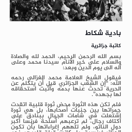
بادية شكاط
كاتبة جزائرية
بسم الله الرحمن الرحيم، الحمد لله والصلاة
والسلام على خير الأنام سيدنا محمد وعلى
آله الى يوم الدين وبعد:
فيقول الشيخ العلامة محمد الغزالي رحمه
الله: “إن الشعب الجزائري قبل أن يتكلم عن
الحرية تحدث عنها بدمه وأثبت استحقاقه
لها بجهده”.
فلم تكن هذه الثورة محض ثورة قلبية اتقدت
جمراتها بين جنبات أصحابها، بل هي ثورة
اشتعلت في شامات الجبال ببنادق على
أكتاف رجال، لم ترعبهم أسلحة فرنسا أكبر
دول الناتو، ولم تلههم إغراءاتها بأن تكون