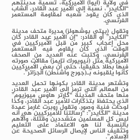
في ولاية (آيوا) الأميركية، تسمية مدينتهم
“الكايدر”، نسبة إلى الأمير عبد القادر، الشاب
الذي كان يقود شعبه لمقاومة المستعمر
الفرنسي.
وتقول (بيتي بوشهولز) مديرة متحف مدينة
“الكايدر” أو القادر: “إن الأمير عبد القادر كان
محل إعجاب كبير من قبل الأميركيين في
الوقت الذي كان يقاوم فيه المستعمر
الفرنسي، وكتبت عنه العديد من الصحف
الأميركية مثل (نيويورك تايمز) مقالات صورته
فيها بطلاً حقيقياً، حتى أن بعض الأميركيين
كانوا يلقبونه بـ(جورج واشنطن) الجزائر”.
وتشتهر مدينة القادر بكونها تحمل العديد
من المعالم التي ترمز إلى الأمير عبد القادر،
منها متحف المدينة “كارتر هاوس ميوزيوم”
الذي يحتفظ بتذكارات للأمير عبد القادر، وكذا
لوحات فنية وصور. وتقول روبرت غارمز عمدة
مدينة “الكايدر”: “رسالتنا للأميركيين هي أنه
ليس كل المسلمين متشددين وقتلة، والأهم
بالنسبة لنا هو الاعتماد على التعليم
وتثقيف الناس لإيصال الرسائل الصحيحة عن
الإسلام”.