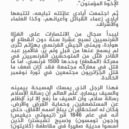
الإخوة المؤمنون”.
ثم اجتمعت أيادي عائلته تبايعه، لتتبعها
أيادي زعماء القبائل وأعيانهم، وكذا العلماء
والأشراف.
ليبدأ سجال من الانتصارات على الغزاة
الفرنسيين لسبع عشرة سنة دون انقطاع أو
هوادة، ويُمنَى الجيش الفرنسي بهزائم تترى
لم يُسمع عنها من قبل ولم يُرَ، فالأمير عبد
القادر قتل من المتوحشين الفرنسيين في
معركة (المقطع) وحدها 1500 فرنسي، أما ما
قتل في معاركه مجتمعة فقد كان ضعف ما
قتل الجزائريون مجتمعين في ثورة نوفمبر
الخالدة.
فهذا الرجل الذي يمسك المسبحة بيمينه
والسيف بيساره، علّم العالم أن رسالة الإسلام
رسالة سلام، وأن السيف ما رُفع إلا لردّ الظلم
عن المستضعفين، وحماية العِرض والأرض،
فكان له استحقاق أن يبلغ اسمه الآفاق، حتى
أنه في عام 1846 قرر (تيموثي ديفيس)
و(جون تومسون) و(سيج تشيستر) الذين
أسسوا مدينة صغيرة في مقاطعة (كلايتون)