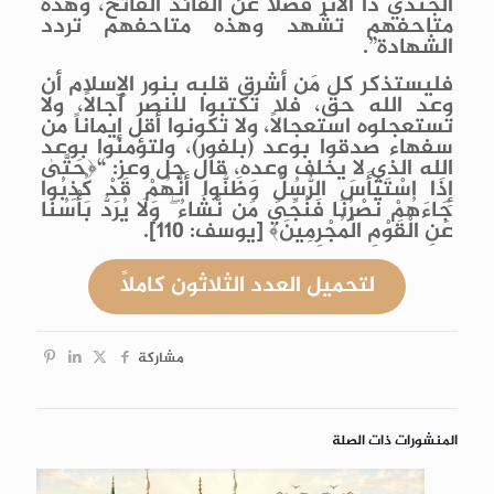
الجندي ذا الأثر فضلاً عن القائد الفاتح، وهذه
متاحفهم تشهد وهذه متاحفهم تردد
الشهادة”.
فليستذكر كل مَن أشرق قلبه بنور الإسلام أن
وعد الله حق، فلا تكتبوا للنصر آجالاً، ولا
تستعجلوه استعجالاً، ولا تكونوا أقل إيماناً من
سفهاء صدقوا بوعد (بلفور)، ولتؤمنوا بوعد
الله الذي لا يخلف وعده، قال جل وعز: “﴿حَتَّىٰ
إِذَا اسْتَيْأَسَ الرُّسُلُ وَظَنُّوا أَنَّهُمْ قَدْ كُذِبُوا
جَاءَهُمْ نَصْرُنَا فَنُجِّيَ مَن نَّشَاءُ ۖ وَلَا يُرَدُّ بَأْسُنَا
عَنِ الْقَوْمِ الْمُجْرِمِينَ﴾
[
يوسف: 110].
لتحميل العدد الث
لاثون
كاملاً
مشاركة
المنشورات ذات الصلة