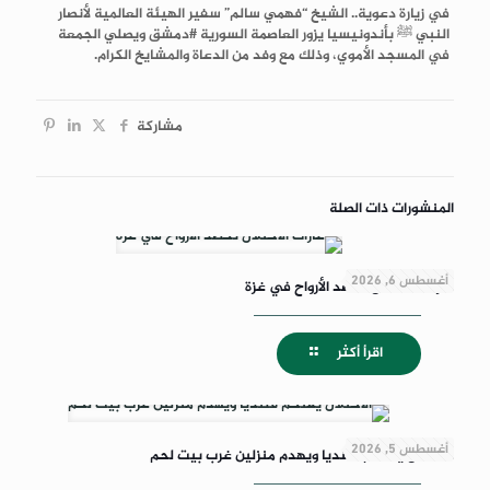
في زيارة دعوية.. الشيخ “فهمي سالم” سفير الهيئة العالمية لأنصار
النبي‎ ﷺ بأندونيسيا يزور العاصمة السورية #دمشق ويصلي الجمعة
في المسجد الأموي، وذلك مع وفد من الدعاة والمشايخ الكرام.
مشاركة
المنشورات ذات الصلة
أغسطس 6, 2026
غارات الاحتلال تحصد الأرواح في غزة
اقرأ أكثر
أغسطس 5, 2026
الاحتلال يقتحم قلنديا ويهدم منزلين غرب بيت لحم