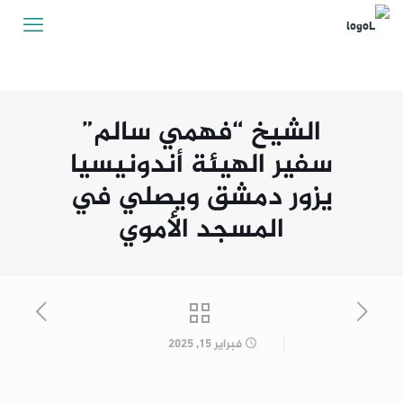
الشيخ “فهمي سالم”
سفير الهيئة أندونيسيا
يزور دمشق ويصلي في
المسجد الأموي
فبراير 15, 2025