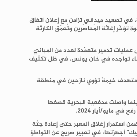
 من قطاع غزة، في تصعيد ميداني تزامن مع إعلان اتفاق
ر إغاثة المُحاصَرين وتُعمّق الكارثة
عمليات تدمير متعمّدة لعدد من المباني
ثناء تواجده في خان يونس، في ظل تكثيف
 استهدف خيمةً تؤوي نازحين في منطقة
ينما واصلت مدفعية البحرية قصفها
ي مايو/أيار 2024.
من استمرار إغلاق المعبر حتى إعادة جثة
كيك” أجهزتها، في تعبير صريح عن التواطؤ