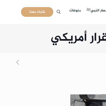
نصار النبيﷺ
منوعات
شارك معنا
رار أمريكي