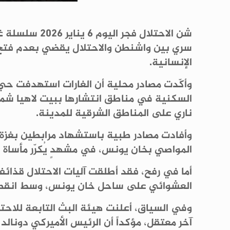
شن الاحتلال 
سري بين واشنطن والاحتلال يقضي بعدم فتح مع
الإنسانية.
وأكّدت مصادر محلية أن الغارات استهدفت حي 
السكنية في مناطق انتشارها ببيت لاهيا شما
ناري على المناطق الشرقية للمدينة.
وأفادت مصادر طبية باستشهاد مرابطين بغزة 
المواصي بخان يونس، في مشهدٍ يُكرّر مأساة ا
أما في رفح، فقد أطلقت آليات الاحتلال قذا
العشوائي على ساحل خان يونس، وسط انقطاع شبه 
وفي السياق، أعلنت هيئة البث التابعة للاحتل
آخر معتقل، مؤكداً أن الرئيس الأميركي دونال