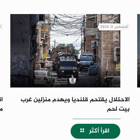
أغسطس 5, 2026
أ
الاحتلال يقتحم قلنديا ويهدم منزلين غرب
ا
بيت لحم
م
اقرأ أكثر