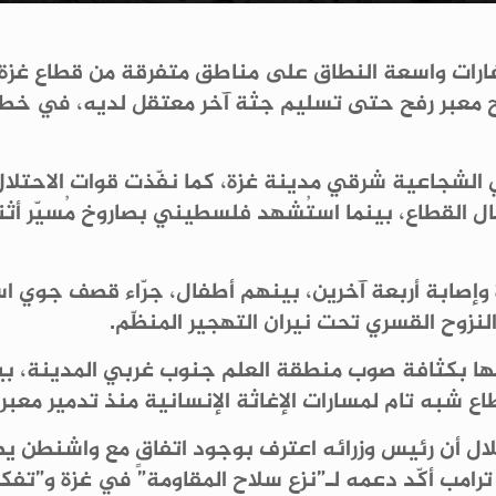
فجر اليوم 6 يناير 2026 سلسلة غارات واسعة النطاق على مناطق متفرقة
بر رفح حتى تسليم جثة آخر معتقل لديه، في خطوة تؤخّ
الشجاعية شرقي مدينة غزة، كما نفّذت قوات الاحتلال 
ل القطاع، بينما استُشهد فلسطيني بصاروخ مُسيّر أ
وإصابة أربعة آخرين، بينهم أطفال، جرّاء قصف جوي
لنزوح القسري تحت نيران التهجير المنظّم.
ئفها بكثافة صوب منطقة العلم جنوب غربي المدينة، ب
تام لمسارات الإغاثة الإنسانية منذ تدمير معبر رفح ف
ال أن رئيس وزرائه اعترف بوجود اتفاقٍ مع واشنطن يض
د ترامب أكّد دعمه لـ”نزع سلاح المقاومة” في غزة و”تف