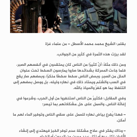
بقلم:
الشيخ محمد محمد الأسطل
– من علماء غزة
لقد برزت هذه الثمرة في كثيرٍ من الجوانب.
ومن ذلك مثلًا: أنَّ كثيرًا من الناس كان يعتقدون في أنفسهم الصبر،
فلما جاءت المعركة بشدائدها صاروا يمارسون السخط تحت عنوان
الملل من الصبر، وبعض الناس سخط سخطًا منكرًا، وبعضهم صار يقع
في السب والشتم ويعتاد ذلك في نهاره وليله، بل ووصل بعضهم إلى
التلفظ بما هو كفرٌ والعياذ بالله.
وفي المقابل؛ فكثيرٌ من الناس استنفروا من أول الحرب، وشرعوا في
إغاثة الناس، والعمل على حل مشكلاتهم بما تيسر:
– فهذا يُفرغ بياض نهاره للعمل على سقي الناس وتوفير الماء لهم ما
أمكن.
– وذاك يفكر في علاج مشكلة عدم توفر الخبز فيهتدي إلى إنشاء
الأفران لكل برجٍ أو لكل عددٍ معين من البيوت أو الخيام.