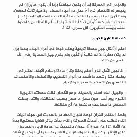
والمؤمن في المعركة إما أن يكون مجاهدًا وإما أن يكون صابرًا إن لم
يتيسر له الانتظام في أيِّ عملٍ من أعباء الجهاد، ولا خيار ثالث للمؤمن،
وهذا ثمن الجنة، وهو ما نطقت به الآية التالية لهذه المقاصد إذ قال
سبحانه: ﴿أَمْ حَسِبْتُمْ أَنْ تَدْخُلُوا الْجَنَّةَ وَلَمَّا يَعْلَمِ اللَّهُ الَّذِينَ جَاهَدُوا
مِنْكُمْ وَيَعْلَمَ الصَّابِرِينَ﴾ [آل عمران: 142].
فضيلة القارئ الكريم:
اعلم أنَّ لكل جيلٍ محطةً تربويةً يُختبرُ فيها في أفران البلاء، وهذا وإن
لم يكن مطردًا إلا أنه غالبٌ أو كثير، ولم يخرج جيل الصحابة رضي الله
عنهم عن ذلك:
– فالجيل الأول الذي أسلم بمكة وكان مادةَ الإسلام الأولى اختُبِرَ في
بطحاء مكة وشهد ما شهد من ألوان التعذيب والاضطهاد والاستهداف
النفسي من التهكم والسخرية والازدراء.
– والجيل الذي أسلم بالمدينة -وهو الأنصار- كانت محطته التربوية
الكبرى يوم أحد، حين حصل ما حصل بسبب المخالفة، والتي جعلت
المجتمع ذا حساسيةٍ مرتفعةٍ من أي مخالفة.
ولهذا استثمر القرآن فرصة غليان المشاعر بالحديث في جوف الآيات
التي تعقب على أحداث المعركة والتي بدأت بذكر قضايا عسكرية بدءًا
من الآية 121 من سورة آل عمران بالحديث عن حرمة الربا، والتحريض
على الإنفاق وكظم الغيظ والعفو عن الناس -لا سيما أن المجتمع شهد