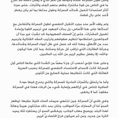
ولكن طول المعركة عندنا وكونها من الأمر الذي لا يمكن دفعه قد أخرج
ما في الناس من قوةٍ مكتنزةٍ، وظهر منهم الجلد والثبات، حتى صرنا
أكثر استعدادًا لتحمل شدائد المعركة وطول مدتها بما لم يكن يخطر
لأحدٍ على بالٍ قطعًا.
ولم يقف الأمر عند مجرد التقبل النفسي لطول المعركة والتفاعل مع
أحداثها على هذا الأساس؛ بل بدأت الجهود في ترميم القوة وإعادة
تفعيل المُقدَّرات، حتى إنَّ الصحف الصهيونية قد نشرت غير مرة أن
المجاهدين استطاعوا تنظيم صفوفهم وترتيب العُقَد القتالية وترميم
عددٍ من الأنفاق، وهذا كله قد حصل في ظل أجواء المعركة وشدائدها،
وحركة الطائرات التي تراقب كل حركةٍ وسكنة، وما كان هذا ليكون
-والله- إلا بفضلٍ عظيمٍ كريمٍ من الله رب العالمين.
وعلى هذا؛ فإني أحسب أن جزءًا مهمًّا من الشدة التي عانها الناس أول
المعركة كانت لانعدام الاستعداد النفسي للمعركة بسبب السرية
الهائلة التي كانت تتطلبها عملية السابع من أكتوبر.
وأما ما يتعلق بالثمرات المادية
للمعركة
والتي يندرج فيها عودة
العافية للناس في أرزاقهم وإصابة شيءٍ من الرخاء فهذا في المعركة
مفقودٌ كما لا يخفى.
وفي ظني أنَّ المعركة حين تنتهي سيمتد العناء قليلًا عقبها؛ ليُظهِرَ
العدوُّ لنا أن المعارك مُرَّةُ العواقب، ولكن بعد ذلك ستتكون هيبةٌ وهالةٌ
لهذا البلد، ويصبح مهاب الجانب، ويخشى العدو أن يستفزه لئلا يعيد
الكرة من جديد، ومن ثم سيكون فرجٌ اقتصاديٌّ كريم.