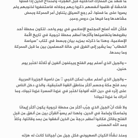
ما شهد من المعارك الداخلية قبل الهجرة- وامتداح الذين إذا فعلوا
فاحشة أو ظلموا أنفسهم ذكروا ربهم وجلاله فاستغفروا لذنوبهم ولم
يصروا على ما فعلوا، ثم رجع السياق يتناول أمر المعركة وبعض
مشاهدها وما فيها من دروسٍ وعبر.
فكأن الله أصلح المجتمع الإسلامي في يومٍ واحد، لتكون محطة أحد
بظروفها وتفاصيلها وآثارها أعظم محطة تربوية في تاريخ الأمة
الإسلامية، وهذا ما ذكرته بمزيد بيانٍ وبسط في كتاب “
سياسة
الخطاب
” بما يشير إلى الفرق في حالة المسلمين بين ما قبل المعركة
وما بعدها.
– والجيل الذي أسلم يوم الفتح ويبلغون ألفين أو ثلاثة اختُبر يوم
حنين.
– والجيل الذي أسلم عقب تمكن النبي  من ناصية الجزيرة العربية
بعد فتح مكة وحسم أكثر مناطق القوة المتبقية، والذي دخل الناس
على إثره في دين الله أفواجًا اختُبِرَ في غزوة العسرة غزوة تبوك، وما
أدراك ما غزوة تبوك!
ولا شك أنَّ الجيلَ الذي جرَّب أكثر من محطةٍ تربويةٍ يكون أكثر إيمانًا
وتماسكًا وإمامةً في الدين، ولهذا لم يسوِّ القرآن بين من أنفق من قبل
الفتح وقاتل فكانوا أعظم درجةً من الذين أنفقوا من بعدُ وقاتلوا، وكلًّا
وعد الله الحسنى.
ومنذ نشأة الكيان الصهيوني فكل جيلٍ من أجيالنا كانت له هزته