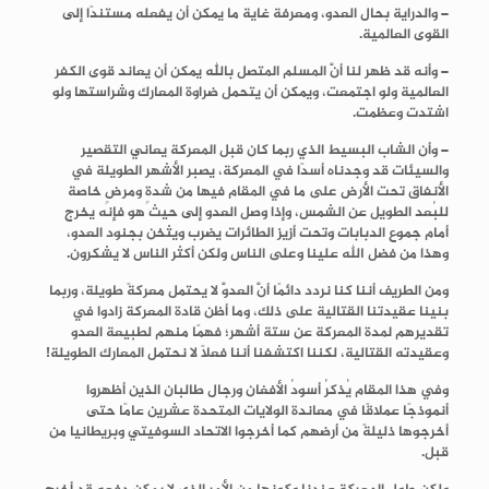
– والدراية بحال العدو، ومعرفة غاية ما يمكن أن يفعله مستندًا إلى
القوى العالمية.
– وأنه قد ظهر لنا أنَّ المسلم المتصل بالله يمكن أن يعاند قوى الكفر
العالمية ولو اجتمعت، ويمكن أن يتحمل ضراوة المعارك وشراستها ولو
اشتدت وعظمت.
– وأن الشاب البسيط الذي ربما كان قبل المعركة يعاني التقصير
والسيئات قد وجدناه أسدًا في المعركة، يصبر الأشهر الطويلة في
الأنفاق تحت الأرض على ما في المقام فيها من شدةٍ ومرضٍ خاصة
للبُعد الطويل عن الشمس، وإذا وصل العدو إلى حيث هو فإنه يخرج
أمام جموع الدبابات وتحت أزيز الطائرات يضرب ويثخن بجنود العدو،
وهذا من فضل الله علينا وعلى الناس ولكن أكثر الناس لا يشكرون.
ومن الطريف أننا كنا نردد دائمًا أنَّ العدوَّ لا يحتمل معركةً طويلة، وربما
بنينا عقيدتنا القتالية على ذلك، وما أظن قادة المعركة زادوا في
تقديرهم لمدة المعركة عن ستة أشهر؛ فهمًا منهم لطبيعة العدو
وعقيدته القتالية، لكننا اكتشفنا أننا فعلًا لا نحتمل المعارك الطويلة!
وفي هذا المقام يُذكرُ أسودُ الأفغان ورجال طالبان الذين أظهروا
أنموذجًا عملاقًا في معاندة الولايات المتحدة عشرين عامًا حتى
أخرجوها ذليلةً من أرضهم كما أخرجوا الاتحاد السوفيتي وبريطانيا من
قبل.