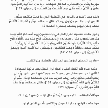
عبر ما يشاء من الوسائل، كما قال سبحانه: ﴿مَا كَانَ اللَّهُ لِيَذَرَ الْمُؤْمِنِينَ
عَلَى مَا أَنْتُمْ عَلَيْهِ حَتَّى يَمِيزَ الْخَبِيثَ مِنَ الطَّيِّبِ﴾ [آل عمران: 179].
ولقد فشلٌ كثيرٌ من الناس في الاختبار الذي ما كانت نتائجه ستُرى
للناس لو جاء النصر من أول يوم كما قال سبحانه: ﴿وَلَوْ يَشَاءُ اللَّهُ لَانْتَصَرَ
مِنْهُمْ وَلَكِنْ لِيَبْلُوَ بَعْضَكُمْ بِبَعْضٍ﴾ [محمد: 4].
وحين جاءت تسمية القرح الذي نزل بالمسلمين يوم أحد ذكر الله أربعة
مقاصد للحروب فقال سبحانه: ﴿إِنْ يَمْسَسْكُمْ قَرْحٌ فَقَدْ مَسَّ الْقَوْمَ قَرْحٌ
مِثْلُهُ وَتِلْكَ الْأَيَّامُ نُدَاوِلُهَا بَيْنَ النَّاسِ وَلِيَعْلَمَ اللَّهُ الَّذِينَ آمَنُوا وَيَتَّخِذَ
مِنْكُمْ شُهَدَاءَ وَاللَّهُ لَا يُحِبُّ الظَّالِمِينَ، وَلِيُمَحِّصَ اللَّهُ الَّذِينَ آمَنُوا وَيَمْحَقَ
الْكَافِرِينَ﴾ [آل عمران: 140-141].
– فلا بد أن يُعلم المؤمن من المنافق، والصادق من الكاذب.
– وثمة عبادٌ لله أتقياء أنقياء أخيار أبرار، تليق بهم مرتبة الشهادة
فتأتي الحرب فيصطفيهم ربهم شهداء، ويكفي أنهم على أيِّ حالٍ
رحلوا أنهم صائرون إلى ربهم الكريم كما قال سبحانه: ﴿وَلَئِنْ مُتُّمْ أَوْ
قُتِلْتُمْ لَإِلَى اللَّهِ تُحْشَرُونَ﴾ [آل عمران: 158]، وقال سبحانه: ﴿وَمَا عِنْدَ
اللَّهِ خَيْرٌ لِلْأَبْرَارِ﴾ [آل عمران: 198].
– وثالث المقاصد: التمحيص، فيُختبَرُ حالُ الإنسان في فرن البلاء.
– والمقصد الرابع: محق الكافرين، وإذلالهم بأيدي الذين آمنوا.