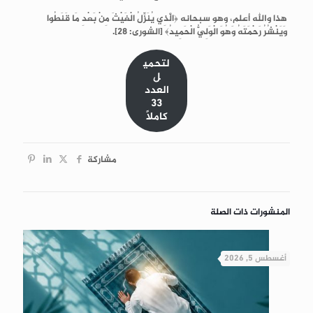
هذا والله أعلم، وهو سبحانه ﴿الَّذِي يُنَزِّلُ الْغَيْثَ مِنْ بَعْدِ مَا قَنَطُوا
وَيَنْشُرُ رَحْمَتَهُ وَهُوَ الْوَلِيُّ الْحَمِيدُ﴾ [الشورى: 28].
لتحمي
ل
العدد
33
كاملاً
مشاركة
المنشورات ذات الصلة
أغسطس 5, 2026