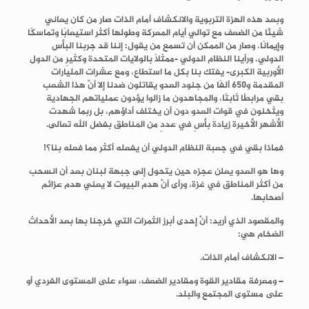
وبعد هذه الهزة التربوية والانكشاف أمام الذات صار من كان يعاني
شيئًا من الضعف مع توالي أيام المعركة وطولها أكثر استيعابًا وتماسكًا
وإيمانًا، وصار من الممكن أن تسمع من يقول: إننا قد جربنا البأس
الدولي، ورأينا النظام الدولي -ممثلًا بالولايات المتحدة وكثيرٍ من الدول
الأوربية الكبرى- يفتك بنا بكل ما استطاع، ومع عشرات المليارات
المقدمة و650 ألفًا من جنود العدو يقاتلون ضدنا إلا أنَّ هذا الشعب
بقي مرابطًا ثابتًا، والمجاهدون ما زالوا يؤدون عملياتهم الجهادية
ويثخنون في قوات العدو دون أن يختلف أداؤهم، بل ربما شهدت
الأشهر الأخيرة زيادةَ بأسٍ في عددٍ من المناطق بفضل الله تعالى.
فماذا بقي في جعبة النظام الدولي أن يفعله أكثر مما فعله بنا؟!
وها هو العدو يعلن عجزه حين يتحول إلى جبهة لبنان بعد أن انسحب
من أكثر المناطق في غزة، ورأى أنَّ هدمَ البيوت لا يعني هدم عزائم
أصحابها.
والمقصود الذي أريد:
أنَّ إحدى أبرز الثمرات التي خرجنا بها بعد الأحداث
الضخام هي:
– الانكشاف أمام الذات.
– ومعرفة مقادير القوة ومقادير الضعف، سواء على المستوى الفردي أو
على مستوى المجتمع والبلد.