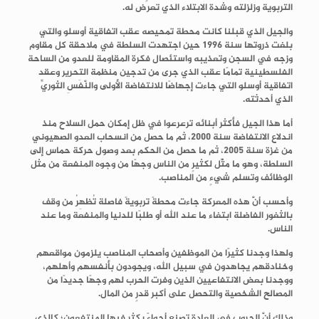
التربوية وزلزلته وشدة الابتلاء الذي تعرض له.
والجيل الذي قبلنا كانت محطة تمحيصه عقب اتفاقية أوسلو والتي
بلغت ذروتها سنة 1996 حين اجتهدت السلطة في ملاحقة كل مقاوم
وزجه في السجن وتعذيبه واستئصال فكرة المقاومة للعدو من الساحة
الفلسطينية تمامًا عقب الذي جرى من تدجين منظمة التحرير وعقد
اتفاقية أوسلو التي جاءت إجهاضًا للانتفاضة الأولى والنَّفَسِ الثوريِّ
الذي أحدثته.
أما هذا الجيل فأكثر أبنائه ترعرعوا في ظل إمكان حمل السلاح منذ
اندلاع الانتفاضة سنة 2000، ثم ما حصل من انسحاب العدو الصهيوني
من غزة سنة 2005، ثم ما حصل من الحكم بعد وصول حركة حماس إلى
السلطة، وهو ما مثَّل لكثيرٍ من الناس وجهًا من وجوه المنفعة من مثل
الوظائف وتسلم شيءٍ من المناصب.
وأحسب أنَّ هذه المعركة جاءت محطةً تربويةً فاصلة تُظهِرُ من وقف
بالثغور الفاضلة ابتغاء ما عند الله أو طلبًا للدنيا والمنفعة وما عند
الناس.
ولهذا وجدنا كثيرًا من الموظفين وأصحاب المناصب يلزمون مواقعهم
وخنادقهم يجاهدون في سبيل الله، ويجودون بأنفسهم وأهلهم،
ووجدنا بعض الانتفاعيين الذين وفرت الحرب لهم وجهًا جديدًا من
المصالح الشخصية والتحصل على أكبر قدرٍ من المال.
وذلك أنَّ الحروب في العادة تصنع أجواءً يكثر فيها المنتفعون؛ كالذي