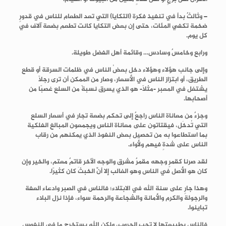
– وثالثٌ بدأ في تنفيذ فكرة (التكايا) التي تعد الطعام للناس في قدورٍ
ضخمة تكفي المئات، حتى إن بعض التكايا كانت تطعم بضعة آلاف في
كل يوم.
ورابع وخامسٌ وسادس… وقائمة أهل الفضل طويلة.
وإلى جانب هؤلاء وهؤلاء دخل بعضُ الناس في ظلمات السرقة أو قطع
الطريق، أو ابتزاز الناس في الأسعار، وصار من الممكن أن ترى رجلًا
يشتغل في المعبر -مثلًا- هو الذي يسرق نسبةً من السلع غصبًا من
أصحابها.
وجزءٌ من معاناة الناس راجعٌ إلى تحكم بضعة تجار في أسعار السلع
التي تُدخَل، فيقتاتون على معاناة الناس ويجمعون المبالغ الفلكية
بما استطاعوا به من تحصيل بعض النفوذ الذي يمكنهم من رقاب
الناس على شدةٍ فيهم ولأواء.
لقد صرنا كقمرٍ وجهه مقمرٌ مشرق والوجه الآخر قاتمٌ معتم، والخير وإن
كان هو الأصل في الناس وهو الغالب إلا أنَّ الخبثَ كان كثيرًا.
وهذا جارٍ على سنة الله في الابتلاء؛
فالناس في الصبر وادعاء العفة
والرجولة والكرم والأمانة والشجاعة والرحمة سواء، فإذا نزل البلاء
تباينوا.
فالناس بطبيعتها لا تحب الحروب، ولكن الله يستخرج ما في النفوس