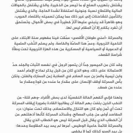
يشتغل بتهريب السلع أو ما تيسر من الذخيرة، والذي يشتغل بالحوالات
المالية واقتطاع نسبة جنونية استغلالًا لشدة الحاجة، والذي يشتغل
بالتأمين للشاحنات إلى غير ذلك مما يمكن تسميته باقتصاد الحروب،
وهو ظاهرةٌ قد ينبني عليها آثارٌ خطيرةٌ في بعض الأحوال، وتستحق
أن تُفرد بكلامٍ إلا أنَّ المقامَ ليس لها.
والمعركة -أعني طوفان الأقصى- عمَّقت فينا مفهوم سنة الابتلاء على
الناحية التربوية، وعمَّ هذا العامَّةَ والخاصة، ولم يسلم النُّخَب العلمية
أو الدعوية أو السياسية أو العسكرية من هذه الهزة التربوية تحت وطأة
شراسة القصف.
وقد كان من الميسور جدًّا أن يتصورَ الرجلُ في نفسه الثبات والجلد حدَّ
الاستماتة على ذلك، وهو الذي كان من قبلُ يذكر نماذج الإمام أحمد
وابن تيمية والعز بن عبد السلام في الصلابة زمن المعارك والفتن، ولكن
بأس المعركة أوقف الإنسان على مقدار ما عنده من قوةٍ ومقدار ما
عنده من ضعف.
ولهذا فإني أتفهمُ الحالةَ النفسيَّةَ لدى بعض الأفراد -وهم قلة- من
النخب الذين بلغت بهم الحالة أن يطالبوا القادة بضرورة إيقاف المعركة
تحت أي ثمنٍ ولو كان هو التنازل والاستسلام، وذلك تحت عنوان: درء
المفاسد أولى من جلب المصالح، وشدائد المعركة كأنها أذهلتهم عن
أنَّ الخطاب الذي يُقال قبل المعركة ليس هو الخطاب الذي يُقال
والمعركةُ قائمةٌ حاميةُ الوطيس، أمرها لم يعد بيد المقاومة وحدها؛
بل بيد العدو كذلك كما لا يخفى.