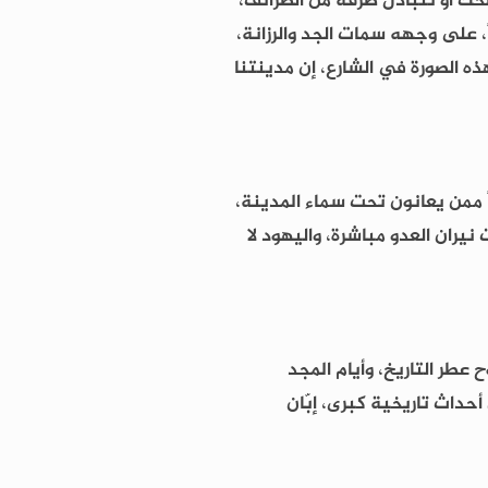
ضحك أو نتبادل طرفة من الطرائف،
، على وجهه سمات الجد والرزانة،
ه الصورة في الشارع، إن مدينتنا
ً ممن يعانون تحت سماء المدينة،
يران العدو مباشرة، واليهود لا
عطر التاريخ، وأيام المجد
حداث تاريخية كبرى، إبّان