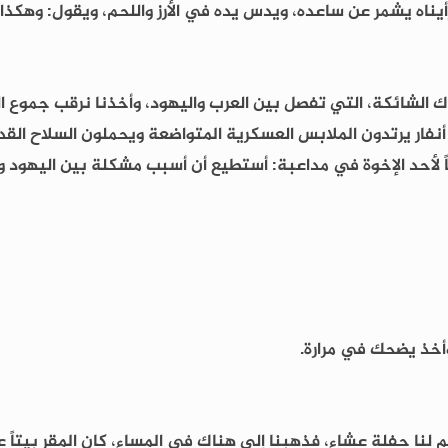
 رأيناه يشمر عن ساعده، ويدس يده في الأرز واللحم، ويقول: وهكذا
اك الشائكة، التي تفصل بين العرب واليهود، وأخذنا نرقب جموع ال
 أنفار يرتدون الملابس العسكرية المتواضعة ويحملون السلاح القد
لأحد الإخوة في مداعبة: أستطيع أن أسبب مشكلة بين اليهود وال
. وأخذ يضحك في مرارة.
نا حفلة عشاء، فذهبنا إلى هناك في المساء، كان المقر بيتاً عت