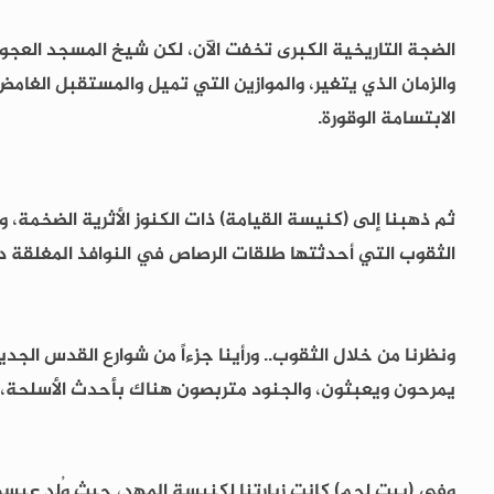
الضجة التاريخية الكبرى تخفت الآن، لكن شيخ المسجد العجوز ذا
والزمان الذي يتغير، والموازين التي تميل والمستقبل الغامض،
الابتسامة الوقورة.
ثم ذهبنا إلى (كنيسة القيامة) ذات الكنوز الأثرية الضخمة، 
الثقوب التي أحدثتها طلقات الرصاص في النوافذ المغلقة دائم
ونظرنا من خلال الثقوب.. ورأينا جزءاً من شوارع القدس الج
يمرحون ويعبثون، والجنود متربصون هناك بأحدث الأسلحة،
وفي (بيت لحم) كانت زيارتنا لكنيسة المهد، حيث وُلد عيس