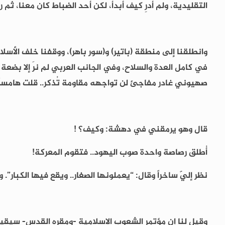
التقليدية، ولم أدرِ كيف أبدأ، لكن أحد الضباط كان معنا، ثم
وانطلقنا إلى منطقة (باتير) و(سور باهر)، ووقفنا خلف الأسل
في كامل العدة والسلاح، وفي الجانب العربي لم نرَ إلا بضعة
صهيوني غادر مفاجئ لن تواجهه مقاومة تُذكر.. قلت هامساً 
قال وهو يرمقني في دهشة: وكيف؟ !
أُطلق رصاصة واحدة صوب اليهود.. فتقوم المعركة!
نظر إليّ ساخراً وقال: “يعملونها الصغار.. ويقع فيها الكبار”
وقيل لنا إن مؤتمر الشعوب الإسلامية -ومقره القدس- سيقيم ل