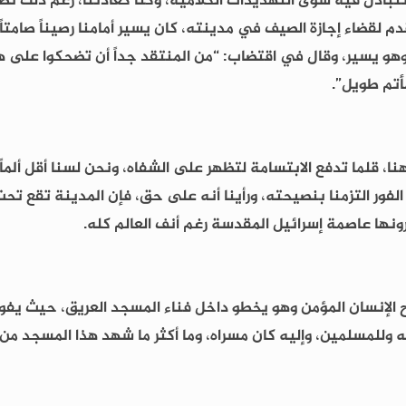
تتبادل فيه سوى التهديدات الكلامية، وكنا كعادتنا، رغم ذلك ن
م لقضاء إجازة الصيف في مدينته، كان يسير أمامنا رصيناً صامتاً
هو يسير، وقال في اقتضاب: “من المنتقد جداً أن تضحكوا على هذ
مأتم طويل”.
نا، قلما تدفع الابتسامة لتظهر على الشفاه، ونحن لسنا أقل ألما
ور التزمنا بنصيحته، ورأينا أنه على حق، فإن المدينة تقع تحت ن
نها عاصمة إسرائيل المقدسة رغم أنف العالم كله.
ح الإنسان المؤمن وهو يخطو داخل فناء المسجد العريق، حيث يفوح 
ه وللمسلمين، وإليه كان مسراه، وما أكثر ما شهد هذا المسجد من أ