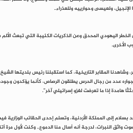
الإنجيل، ولعيسى وحوارييه وللعذراء..
 الخطر اليهودي المحدق وعن الذكريات الكئيبة التي تبعث الألم 
وب الأخرى.
وشاهدنا المقابر التاريخية، كما استقبلنا رئيس بلديتها الشيخ 
ى جواره عدد من رجال الحرس يطلقون الرصاص، كأنما يؤكدون وجود
ثًا هامدة إذا ما تعرضت لغزو إسرائيلي آخر”.
 يحقق أمله فقد غادروها في عام ١٩٦٧ فيما بعد بسلام إلى المملكة الأردنية، وتسلم إحدى الحقائ
ت واثق النبرات، لدرجة أنه أسال منا الدموع.. وكنت لأول مرة أت