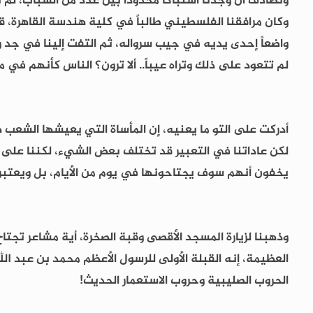
وتصادف أن وجدنا اشتباكاً محدودًا بين عدد من الشباب، لم 
وكان مرافقنا الفلسطيني طالباً في كلية هندسة القاهرة، قد
واضعاً إحدى يديه في جيب سرواله، ثم التفت إلينا في جد و
لم تتعود على ذلك وتراه عيباً.. ألا ترون؟ الناس كأنهم في 
أدركت على التو ما يعنيه، إن المأساة التي يعيشها الشعب ه
لكن عاداتنا في التعبير قد تختلف بعض الشيء، لكننا على الف
يخفون أنهم سوف يجتاحونها في يوم من الأيام، بل ويعتبرو
وذهبنا لزيارة المسجد الأقصى وقبة الصخرة، أية مشاعر تجتا
العظيمة، إنه القبلة الأولى للرسول الأعظم محمد بن عبد الل
الحروب الصليبية وحروب الاستعمار الحديث!