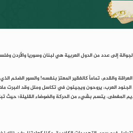
رحلة لفريق الجوالة إلى عدد من الدول العربية هي لبنان وسوريا والأردن 
عراقة والقدم، تماماً كالفقير المعتز بنفسه! والسور الضخم الذ
ن الجنود العرب، يروحون ويجيئون في تكاسل وملل وقد اغبرت م
قديم المغطى، يتسم بشيء من الحركة والضوضاء القليلة؛ حيث تب