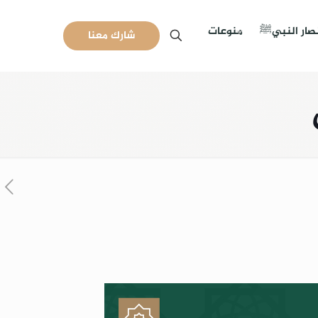
نصار النبيﷺ
منوعات
شارك معنا