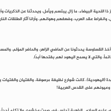
 اللحية البيضاء، ما زال يبتسم ويأمل، ويحدثنا عن الذكريات وأيام
 وانفراط عقد العرب، وضعفهم وهوانهم، وأرانا آثار الطلقات النار
وأخذ القساوسة يحدثونا عن الماضي الزاهر، والحاضر المؤلم، والمس
اً، والتي لا يسمح اليهود لهم بفتحها أبدًا.
ديدة (اليهودية)، كانت شوارع نظيفة مرصوفة، والفتيان والفتيات 
 وعيونهم على القدس العربية!
ى عليه السلام.. الراهبة تجلس في صمت وخشوع، ولا تكلم أحداً