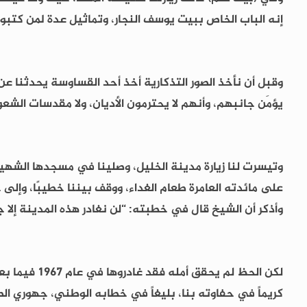
إنه الباب الخاص ببيت يوسف النجار، وتماثيل عدة لمن كتبوا 
وقبل أن نأخذ الصور التذكارية أخذ أحد القساوسة يحدثنا عن
يؤمَن جانبهم، وأنهم لا يحترمون الأديان، ولا مقدسات الشع
وتيسرت لنا زيارة مدينة الخليل، وصلينا في مسجدها الشهير، 
على مائدته العامرة طعام الغداء، ووقف بيننا خطيبًا، وإل
وأذكر أن الشيخ قال في خطبته: “لن نغادر هذه المدينة إلا جث
لكن الحظ لم
كريماً في حفاوته بنا، بليغاً في خطابه الوطني، جهوري الصو